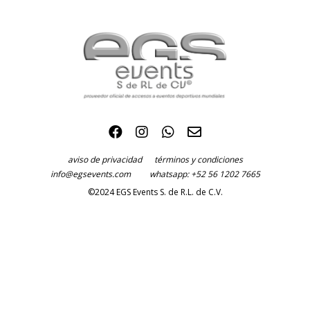
aviso de privacidad
términos y condiciones
info@egsevents.com
whatsapp: +52 56 1202 7665
©2024 EGS Events S. de R.L. de C.V.