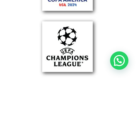
aviso de privacidad
términos y condiciones
info@egsevents.com
whatsapp: +52 56 1202 7665
©2024 EGS Events S. de R.L. de C.V.