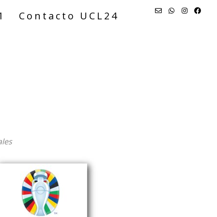
1
Contacto UCL24
ales