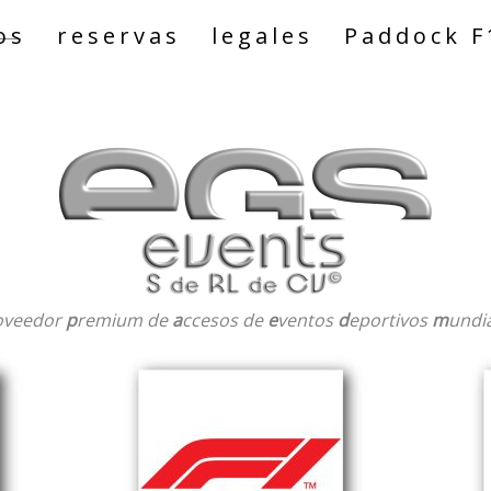
os
reservas
legales
Paddock F
oveedor
p
remium de
a
ccesos de
e
ventos
d
eportivos
m
undi