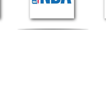
aviso de privacidad
términos y condiciones
info@egsevents.com
whatsapp: +52 56 1202 7665
©2024 EGS Events S. de R.L. de C.V.