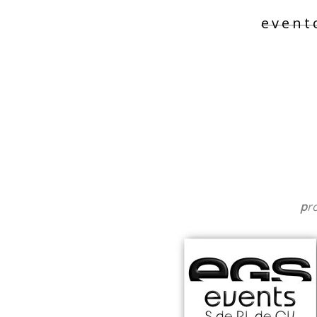
event
p
r